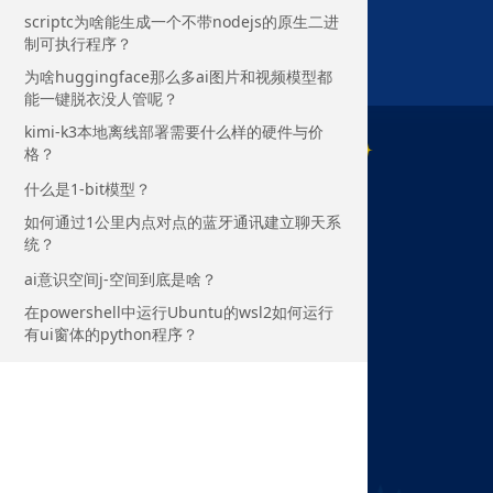
scriptc为啥能生成一个不带nodejs的原生二进
制可执行程序？
为啥huggingface那么多ai图片和视频模型都
能一键脱衣没人管呢？
kimi-k3本地离线部署需要什么样的硬件与价
格？
什么是1-bit模型？
如何通过1公里内点对点的蓝牙通讯建立聊天系
统？
ai意识空间j-空间到底是啥？
在powershell中运行Ubuntu的wsl2如何运行
有ui窗体的python程序？