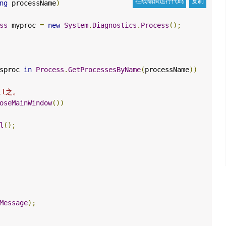
ng
processName
)
ss
myproc
=
new
System
.
Diagnostics
.
Process
();
sproc
in
Process
.
GetProcessesByName
(
processName
))
ll之。
oseMainWindow
())
l
();
Message
);