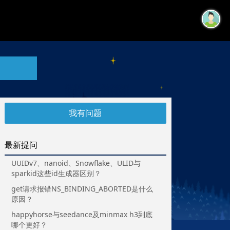
我有问题
最新提问
UUIDv7、nanoid、Snowflake、ULID与
sparkid这些id生成器区别？
get请求报错NS_BINDING_ABORTED是什么
原因？
happyhorse与seedance及minmax h3到底
哪个更好？