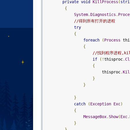
private
void
KillProcess
(
stri
{
System
.
Diagnostics
.
Proce
//得到所有打开的进程
try
{
foreach
(
Process
thi
{
//找到程序进程,ki
if
(!
thisproc
.
Cl
{
thisproc
.
Kil
}
}
}
catch
(
Exception
Exc
)
{
MessageBox
.
Show
(
Exc
.
}
}