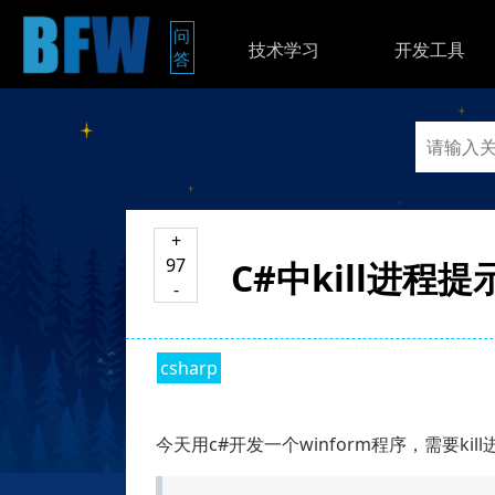
问
技术学习
开发工具
答
+
97
C#中kill进程
-
csharp
今天用c#开发一个winform程序，需要ki