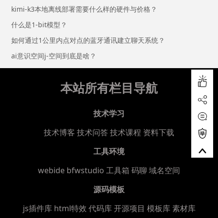
kimi-k3本地离线部署需要什么样的硬件与价格？
什么是1-bit模型？
如何通过1公里内点对点的蓝牙通讯建立聊天系统？
ai意识空间j-空间到底是啥？
本站所有栏目导航
技术学习
技术博客
技术问答
技术课程
资料下载
工具环境
webide bfwstudio
工具箱
码聊
域名空间
源码模板
js插件库
html特效
代码库
开源项目
模板库
素材库