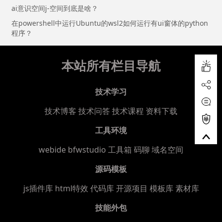
ai意识空间j-空间到底是啥？
在powershell中运行Ubuntu的wsl2如何运行有ui窗体的python
程序？
本站所有栏目导航
技术学习
技术博客
技术问答
技术课程
资料下载
工具环境
webide bfwstudio
工具箱
码聊
域名空间
源码模板
js插件库
html特效
代码库
开源项目
模板库
素材库
技能外包