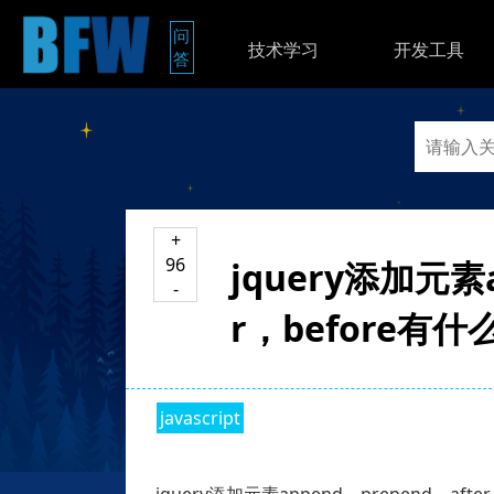
问
技术学习
开发工具
答
+
96
jquery添加元素a
-
r，before有
javascript