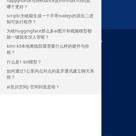
happyhorse与seedance及minmax h3到底
哪个更好？
scriptc为啥能生成一个不带nodejs的原生二进
制可执行程序？
为啥huggingface那么多ai图片和视频模型都
能一键脱衣没人管呢？
kimi-k3本地离线部署需要什么样的硬件与价
格？
什么是1-bit模型？
如何通过1公里内点对点的蓝牙通讯建立聊天系
统？
ai意识空间j-空间到底是啥？