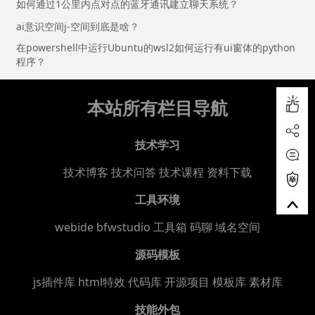
如何通过1公里内点对点的蓝牙通讯建立聊天系统？
ai意识空间j-空间到底是啥？
在powershell中运行Ubuntu的wsl2如何运行有ui窗体的python
程序？
本站所有栏目导航
技术学习
技术博客
技术问答
技术课程
资料下载
工具环境
webide bfwstudio
工具箱
码聊
域名空间
源码模板
js插件库
html特效
代码库
开源项目
模板库
素材库
技能外包