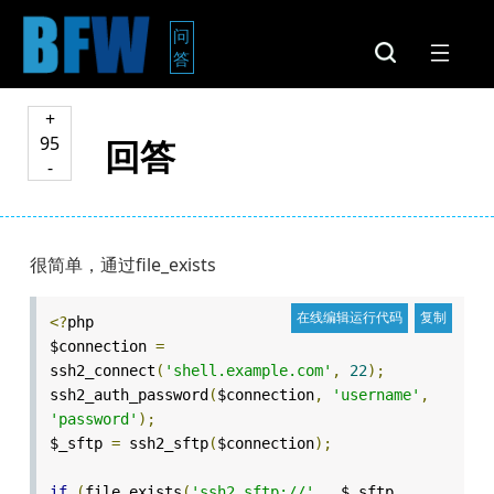
问
答
+
95
回答
-
很简单，通过file_exists
<?
php
$connection
=
ssh2_connect
(
'shell.example.com'
,
22
);
ssh2_auth_password
(
$connection
,
'username'
,
'password'
);
$_sftp
=
ssh2_sftp
(
$connection
);
if
(
file_exists
(
'ssh2.sftp://'
.
$_sftp
.