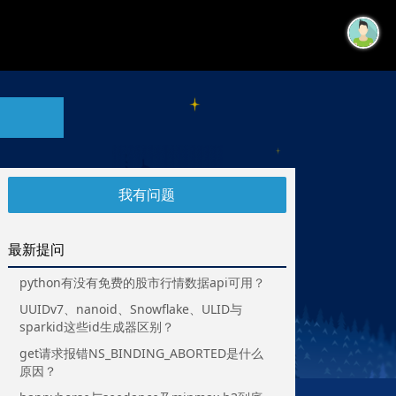
我有问题
最新提问
python有没有免费的股市行情数据api可用？
UUIDv7、nanoid、Snowflake、ULID与
sparkid这些id生成器区别？
get请求报错NS_BINDING_ABORTED是什么
原因？