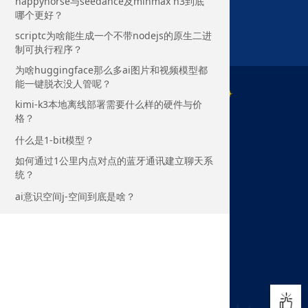
happyhorse与seedance及minmax h3到底
哪个更好？
scriptc为啥能生成一个不带nodejs的原生二进
制可执行程序？
为啥huggingface那么多ai图片和视频模型都
能一键脱衣没人管呢？
kimi-k3本地离线部署需要什么样的硬件与价
格？
什么是1-bit模型？
如何通过1公里内点对点的蓝牙通讯建立聊天系
统？
ai意识空间j-空间到底是啥？