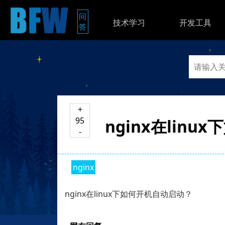
问
技术学习
开发工具
答
+
95
nginx在lin
-
nginx
nginx在linux下如何开机自动启动？