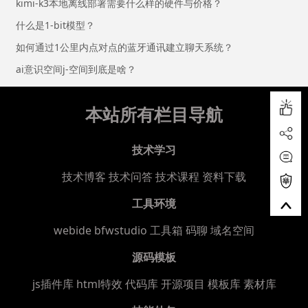
kimi-k3本地离线部署需要什么样的硬件与价格？
什么是1-bit模型？
如何通过1公里内点对点的蓝牙通讯建立聊天系统？
ai意识空间j-空间到底是啥？
本站所有栏目导航
技术学习
技术博客
技术问答
技术课程
资料下载
工具环境
webide bfwstudio
工具箱
码聊
域名空间
源码模板
js插件库
html特效
代码库
开源项目
模板库
素材库