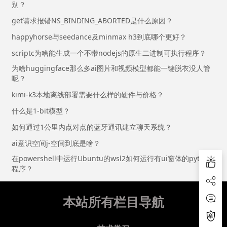
别？
get请求报错NS_BINDING_ABORTED是什么原因？
happyhorse与seedance及minmax h3到底哪个更好？
scriptc为啥能生成一个不带nodejs的原生二进制可执行程序？
为啥huggingface那么多ai图片和视频模型都能一键脱衣没人管
呢？
kimi-k3本地离线部署需要什么样的硬件与价格？
什么是1-bit模型？
如何通过1公里内点对点的蓝牙通讯建立聊天系统？
ai意识空间j-空间到底是啥？
在powershell中运行Ubuntu的wsl2如何运行有ui窗体的python
程序？
本站所有栏目导航