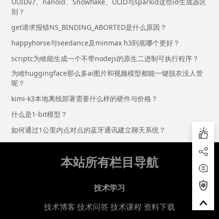
UUIDv7、nanoid、Snowflake、ULID与sparkid这些id生成器区
别？
get请求报错NS_BINDING_ABORTED是什么原因？
happyhorse与seedance及minmax h3到底哪个更好？
scriptc为啥能生成一个不带nodejs的原生二进制可执行程序？
为啥huggingface那么多ai图片和视频模型都能一键脱衣没人管
呢？
kimi-k3本地离线部署需要什么样的硬件与价格？
什么是1-bit模型？
如何通过1公里内点对点的蓝牙通讯建立聊天系统？
本站所有栏目导航
技术学习
技术博客
技术问答
技术课程
资料下载