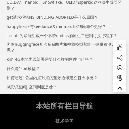
UUIDv7、nanoid、Snowflake、ULID与sparkid这些id生成器区
别？
get请求报错NS_BINDING_ABORTED是什么原因？
happyhorse与seedance及minmax h3到底哪个更好？
scriptc为啥能生成一个不带nodejs的原生二进制可执行程序？
为啥huggingface那么多ai图片和视频模型都能一键脱衣没人管
呢？
kimi-k3本地离线部署需要什么样的硬件与价格？
什么是1-bit模型？
如何通过1公里内点对点的蓝牙通讯建立聊天系统？
ai意识空间j-空间到底是啥？
本站所有栏目导航
技术学习