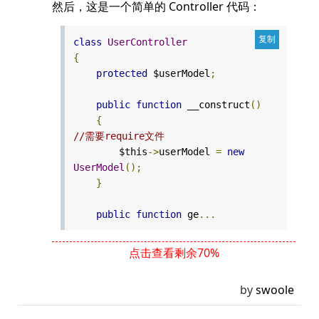
然后，这是一个简单的 Controller 代码：
class
UserController
{
protected
$userModel
;
public
function
__construct
()
{
//需要require文件
$this
->
userModel
=
new
UserModel
();
}
public
function
ge
...
点击查看剩余70%
by
swoole