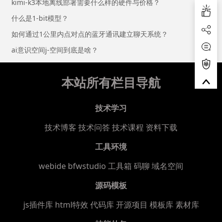
kimi-k3本地离线部署需要什么样的硬件与价格？
什么是1-bit模型？
如何通过1公里内点对点的蓝牙通讯建立聊天系统？
ai意识空间j-空间到底是啥？
本站所有栏目导航
技术学习
技术博客
技术问答
技术课程
资料下载
工具环境
webide bfwstudio
工具箱
码聊
域名空间
源码模板
js插件库
html特效
代码库
开源项目
模板库
素材库