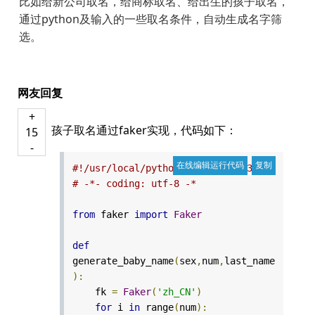
比如给新公司取名，给商标取名、给出生的孩子取名，
通过python及输入的一些取名条件，自动生成名字筛
选。
网友回复
+
孩子取名通过faker实现，代码如下：
15
-
#!/usr/local/python3/bin/python3
# -*- coding: utf-8 -*
from
faker
import
Faker
def
generate_baby_name
(
sex
,
num
,
last_name
):
fk
=
Faker
(
'zh_CN'
)
for
i
in
range
(
num
):