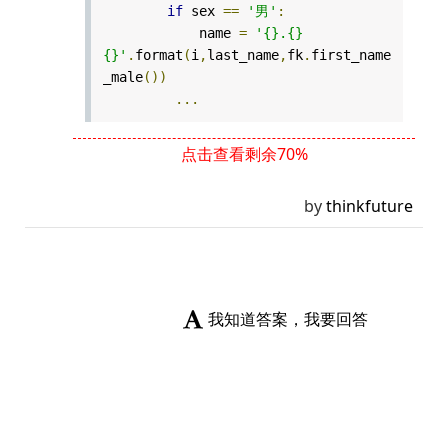
if
sex
==
'男'
:
name
=
'{}.{}
{}'
.
format
(
i
,
last_name
,
fk
.
first_name
_male
())
...
点击查看剩余70%
by
thinkfuture
我知道答案，我要回答