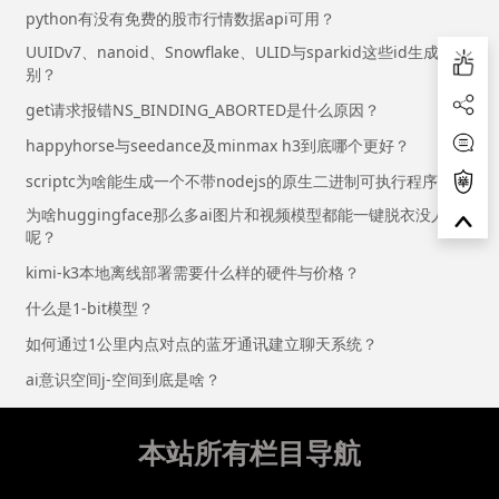
python有没有免费的股市行情数据api可用？
UUIDv7、nanoid、Snowflake、ULID与sparkid这些id生成器区
别？
get请求报错NS_BINDING_ABORTED是什么原因？
happyhorse与seedance及minmax h3到底哪个更好？
scriptc为啥能生成一个不带nodejs的原生二进制可执行程序？
为啥huggingface那么多ai图片和视频模型都能一键脱衣没人管
呢？
kimi-k3本地离线部署需要什么样的硬件与价格？
什么是1-bit模型？
如何通过1公里内点对点的蓝牙通讯建立聊天系统？
ai意识空间j-空间到底是啥？
本站所有栏目导航