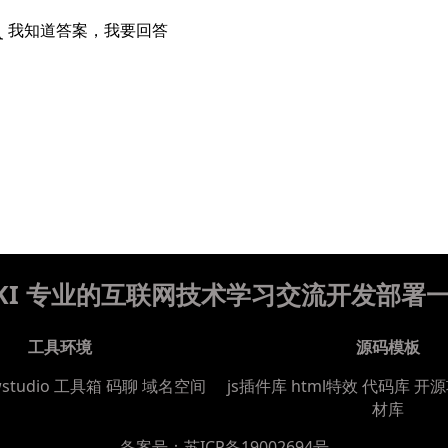
我知道答案，我要回答
WIKI 专业的互联网技术学习交流开发部署
工具环境
源码模板
wstudio
工具箱
码聊
域名空间
js插件库
html特效
代码库
开源
材库
备案号：
苏ICP备19002694号