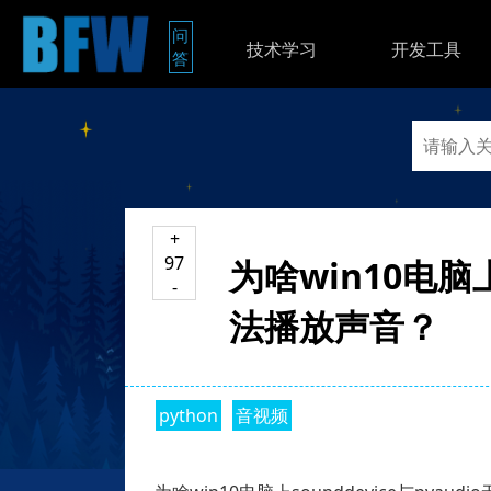
问
技术学习
开发工具
答
+
97
为啥win10电脑上s
-
法播放声音？
python
音视频