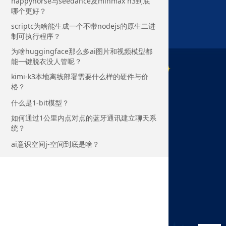
happyhorse与seedance及minmax h3到底
哪个更好？
scriptc为啥能生成一个不带nodejs的原生二进
制可执行程序？
为啥huggingface那么多ai图片和视频模型都
能一键脱衣没人管呢？
kimi-k3本地离线部署需要什么样的硬件与价
格？
什么是1-bit模型？
如何通过1公里内点对点的蓝牙通讯建立聊天系
统？
ai意识空间j-空间到底是啥？