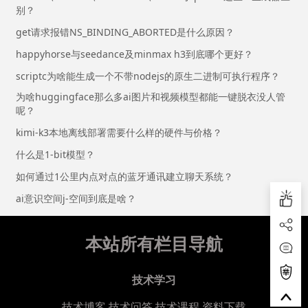
别？
get请求报错NS_BINDING_ABORTED是什么原因？
happyhorse与seedance及minmax h3到底哪个更好？
scriptc为啥能生成一个不带nodejs的原生二进制可执行程序？
为啥huggingface那么多ai图片和视频模型都能一键脱衣没人管
呢？
kimi-k3本地离线部署需要什么样的硬件与价格？
什么是1-bit模型？
如何通过1公里内点对点的蓝牙通讯建立聊天系统？
ai意识空间j-空间到底是啥？
本站所有栏目导航
技术学习
技术博客
技术问答
技术课程
资料下载